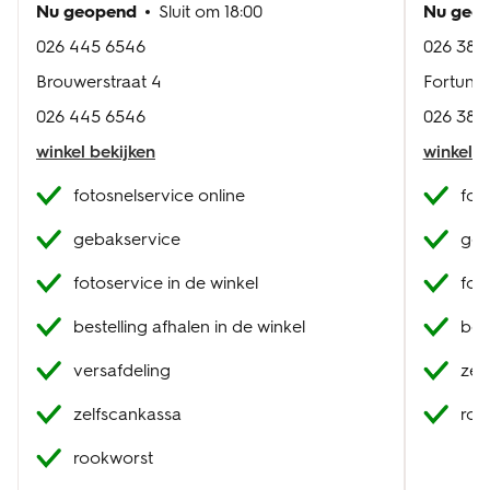
Nu geopend
Sluit om
18:00
Nu geo
026 445 6546
026 383 
Brouwerstraat 4
Fortunas
026 445 6546
026 383 
winkel bekijken
winkel b
fotosnelservice online
fot
gebakservice
geb
fotoservice in de winkel
fot
bestelling afhalen in de winkel
best
versafdeling
zel
zelfscankassa
roo
rookworst