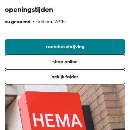
openingstijden
klantenservice
nu geopend
sluit om
17:30
routebeschrijving
shop online
bekijk folder