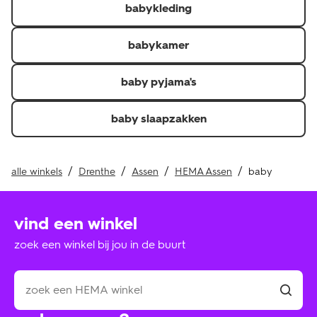
babykleding
Je kunt de factuur, pakbon of QR-code voor een
thuislevering en kassabon of QR-code voor in de winkel
afgehaalde of gekochte producten laten zien.\r
babykamer
Je hebt het artikel minder dan 30 dagen geleden
ontvangen.\r
baby pyjama's
Retourneer je de hele bestelling? Dan krijg je je
verzendkosten of verwerkingskosten ook terug als je
baby slaapzakken
deze hebt betaald.
alle winkels
Drenthe
Assen
HEMA Assen
baby
vind een winkel
zoek een winkel bij jou in de buurt