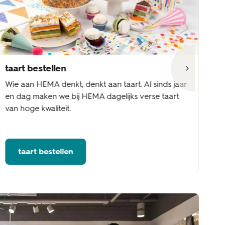
taart bestellen
s
Wie aan HEMA denkt, denkt aan taart. Al sinds jaar
Va
en dag maken we bij HEMA dagelijks verse taart
po
van hoge kwaliteit.
vo
taart bestellen