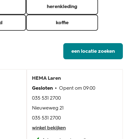
herenkleding
d
koffie
een locatie zoeken
HEMA
Laren
HE
Gesloten
Opent om
09:00
Gesl
035 531 2700
033 
Nieuweweg 21
De Z
035 531 2700
033 
winkel bekijken
wink