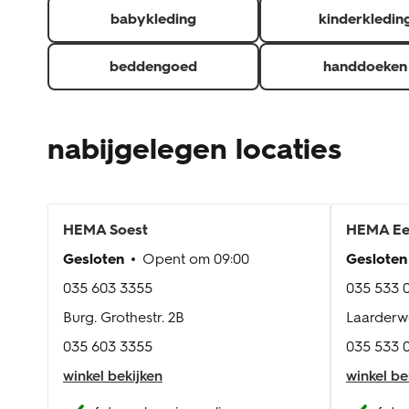
babykleding
kinderkledin
beddengoed
handdoeken
nabijgelegen locaties
HEMA
Soest
HEMA
E
Gesloten
Opent om
09:00
Gesloten
035 603 3355
035 533 
Burg. Grothestr. 2B
Laarderw
035 603 3355
035 533 
winkel bekijken
winkel be