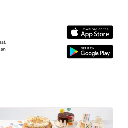
r
ast.
aan