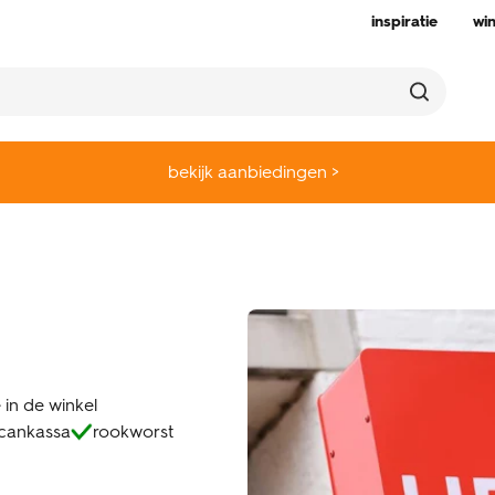
inspiratie
wi
bekijk aanbiedingen >
 in de winkel
scankassa
rookworst