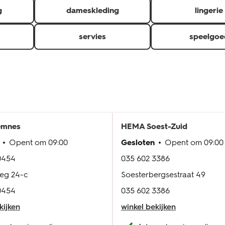
g
dameskleding
lingerie
servies
speelgoe
emnes
HEMA
Soest-Zuid
Opent om
09:00
Gesloten
Opent om
09:00
0454
035 602 3386
eg 24-c
Soesterbergsestraat 49
0454
035 602 3386
kijken
winkel bekijken