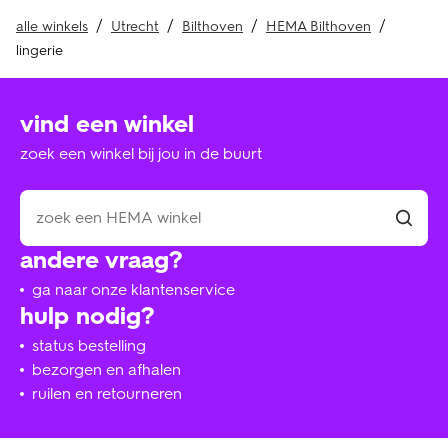
alle winkels
Utrecht
Bilthoven
HEMA Bilthoven
lingerie
vind een winkel
zoek een winkel bij jou in de buurt
andere vraag?
ga naar onze klantenservice
hulp nodig?
status bestelling
bezorgen en afhalen
ruilen en retourneren