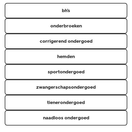
https://www.hema.nl/inspiratie/dames/bh-maatwijzer
er in diverse kleuren, designs en verschillende maten.
bh's
onderbroeken
corrigerend ondergoed
hemden
sportondergoed
zwangerschapsondergoed
tienerondergoed
naadloos ondergoed