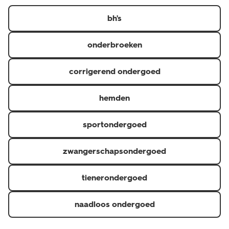
https://www.hema.nl/inspiratie/dames/bh-maatwijzer
er in diverse kleuren, designs en verschillende maten.
bh's
onderbroeken
corrigerend ondergoed
hemden
sportondergoed
zwangerschapsondergoed
tienerondergoed
naadloos ondergoed