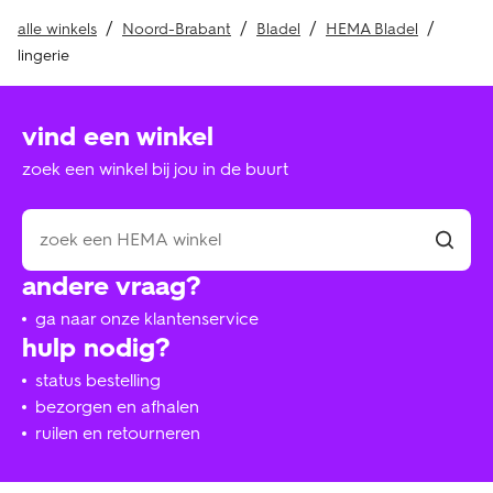
alle winkels
Noord-Brabant
Bladel
HEMA Bladel
lingerie
vind een winkel
zoek een winkel bij jou in de buurt
andere vraag?
ga naar onze klantenservice
hulp nodig?
status bestelling
bezorgen en afhalen
ruilen en retourneren