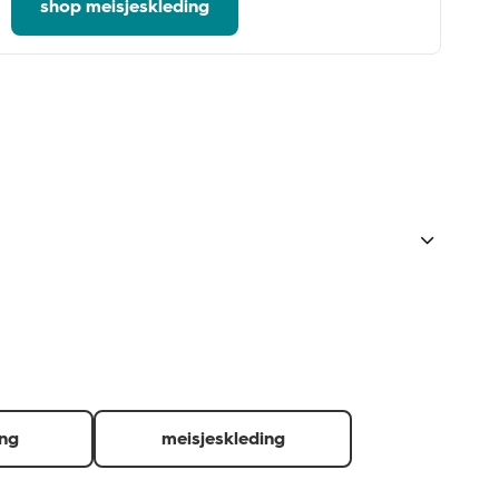
shop meisjeskleding
 of gekochte producten laten zien.
d.
ing
meisjeskleding