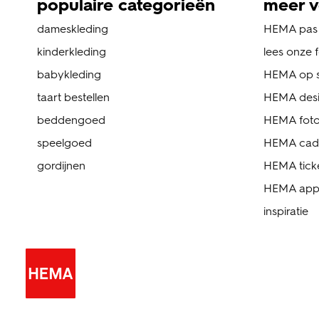
populaire categorieën
meer v
dameskleding
HEMA pas
kinderkleding
lees onze 
babykleding
HEMA op s
taart bestellen
HEMA des
beddengoed
HEMA foto
speelgoed
HEMA cad
gordijnen
HEMA tick
HEMA ap
inspiratie