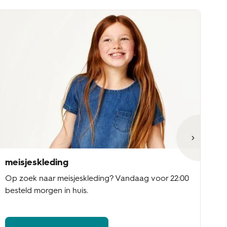
meisjeskleding
jo
Op zoek naar meisjeskleding? Vandaag voor 22:00
Op
besteld morgen in huis.
22