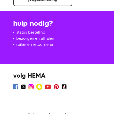
hulp nodig?
status bestelling
bezorgen en afhalen
ruilen en retourneren
volg HEMA