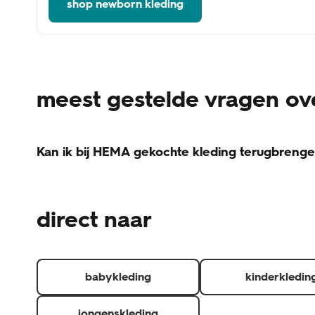
shop newborn kleding
meest gestelde vragen ov
Kan ik bij HEMA gekochte kleding terugbreng
Voor het retourneren van kleding gelden een paar voo
Het artikel is onbeschadigd. (is het artikel beschadigd,
direct naar
Het product zit in de originele verpakking en het label/ka
Je kunt de factuur, pakbon of QR-code voor een thuis
Je hebt het artikel minder dan 30 dagen geleden ontva
Retourneer je de hele bestelling? Dan krijg je je verze
babykleding
kinderkledin
jongenskleding