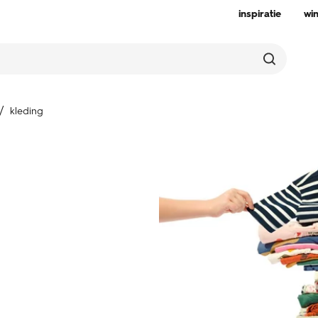
inspiratie
wi
kleding