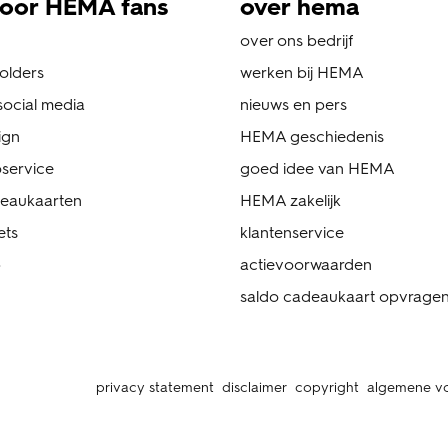
oor HEMA fans
over hema
over ons bedrijf
folders
werken bij HEMA
ocial media
nieuws en pers
ign
HEMA geschiedenis
service
goed idee van HEMA
eaukaarten
HEMA zakelijk
ets
klantenservice
p
actievoorwaarden
saldo cadeaukaart opvrage
privacy statement
disclaimer
copyright
algemene v