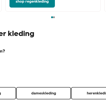
shop regenkleding
er kleding
en?
rwaarden:
 dan kunnen wij hier kosten voor in rekening brengen)
artje zit er nog aan. (indien redelijkerwijs mogelijk)
levering en kassabon of QR-code voor in de winkel afgehaalde
ngen.
ndkosten of verwerkingskosten ook terug als je deze hebt betaal
g
dameskleding
herenkled