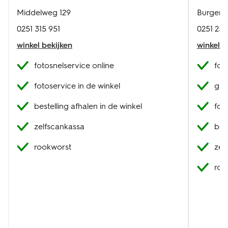
Middelweg 129
Burgemee
0251 315 951
0251 251
winkel bekijken
winkel b
fotosnelservice online
fot
fotoservice in de winkel
geb
bestelling afhalen in de winkel
fot
zelfscankassa
best
rookworst
zel
roo