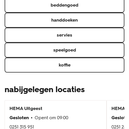
beddengoed
handdoeken
servies
speelgoed
koffie
nabijgelegen locaties
HEMA
Uitgeest
HEMA
H
Gesloten
Opent om
09:00
Geslote
0251 315 951
0251 251