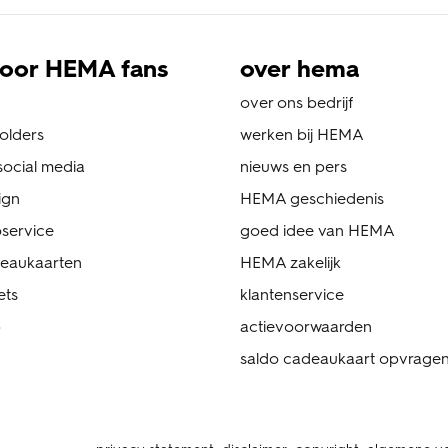
oor HEMA fans
over hema
over ons bedrijf
folders
werken bij HEMA
ocial media
nieuws en pers
ign
HEMA geschiedenis
service
goed idee van HEMA
eaukaarten
HEMA zakelijk
ets
klantenservice
p
actievoorwaarden
saldo cadeaukaart opvrage