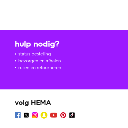
hulp nodig?
status bestelling
bezorgen en afhalen
ruilen en retourneren
volg HEMA