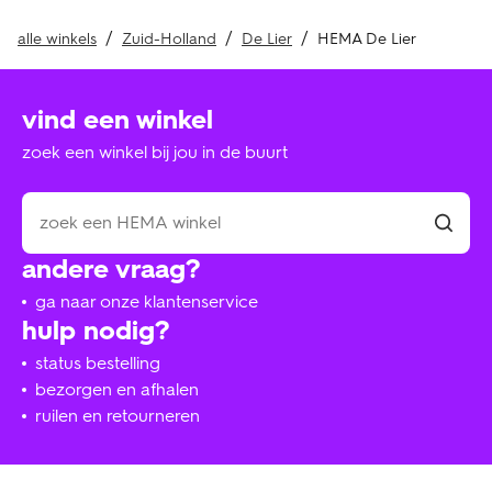
alle winkels
Zuid-Holland
De Lier
HEMA De Lier
vind een winkel
zoek een winkel bij jou in de buurt
andere vraag?
ga naar onze klantenservice
hulp nodig?
status bestelling
bezorgen en afhalen
ruilen en retourneren