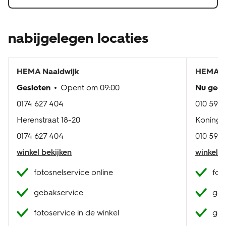
nabijgelegen locaties
HEMA
Naaldwijk
HEMA
M
Gesloten
Opent om
09:00
Nu geo
0174 627 404
010 592 
Herenstraat 18-20
Konings
0174 627 404
010 592 
winkel bekijken
winkel b
fotosnelservice online
fot
gebakservice
geb
fotoservice in de winkel
geb