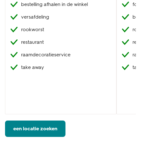
bestelling afhalen in de winkel
fot
versafdeling
best
rookworst
roo
restaurant
res
raamdecoratieservice
raa
take away
tak
een locatie zoeken