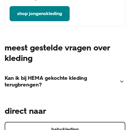
shop jongenskleding
meest gestelde vragen over
kleding
Kan ik bij HEMA gekochte kleding
terugbrengen?
Voor het retourneren van kleding gelden een paar
voorwaarden:
direct naar
Het artikel is onbeschadigd. (is het artikel beschadigd,
dan kunnen wij hier kosten voor in rekening brengen)
Het product zit in de originele verpakking en het
babykleding