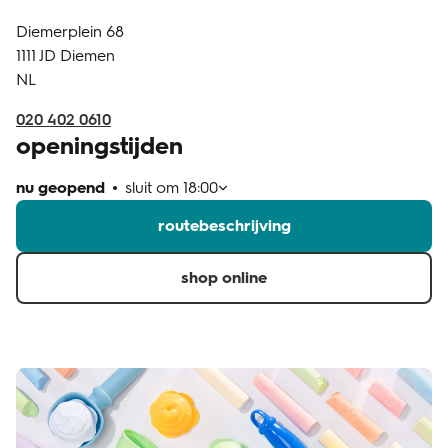
Diemerplein 68
klantenservice
1111 JD
Diemen
NL
020 402 0610
openingstijden
nu geopend
sluit om
18:00
routebeschrijving
shop online