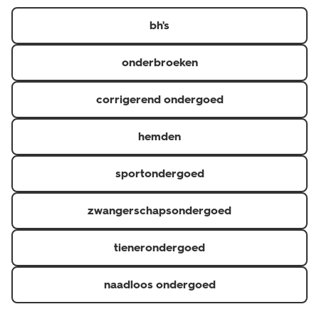
https://www.hema.nl/inspiratie/dames/bh-maatwijzer
er in diverse kleuren, designs en verschillende maten.
bh's
onderbroeken
corrigerend ondergoed
hemden
sportondergoed
zwangerschapsondergoed
tienerondergoed
naadloos ondergoed