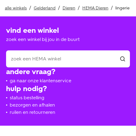
alle winkels
Gelderland
Dieren
HEMA Dieren
lingerie
vind een winkel
zoek een winkel bij jou in de buurt
andere vraag?
ga naar onze klantenservice
hulp nodig?
status bestelling
bezorgen en afhalen
ruilen en retourneren