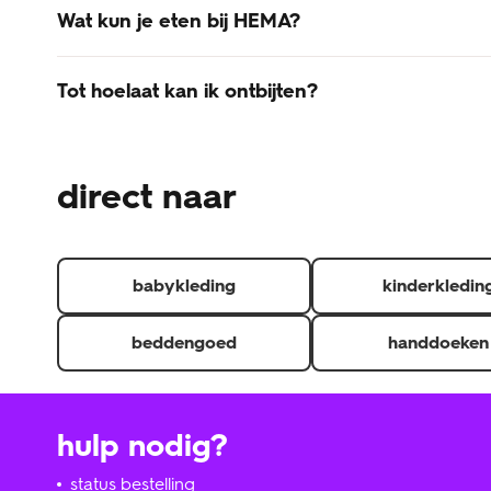
Wat kun je eten bij HEMA?
In de HEMA-restaurants kun je terecht voor ontbijt, lu
Tot hoelaat kan ik ontbijten?
om uitgebreid te eten? Haal dan wat af bij onze HEMA 
In het HEMA-restaurant kan je ontbijten tussen 9u-10u.
direct naar
babykleding
kinderkledin
beddengoed
handdoeken
hulp nodig?
status bestelling