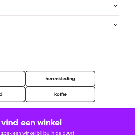
iedt HEMA ook diverse warme maaltijden aan. Geen tijd
herenkleding
d
koffie
vind een winkel
zoek een winkel bij jou in de buurt