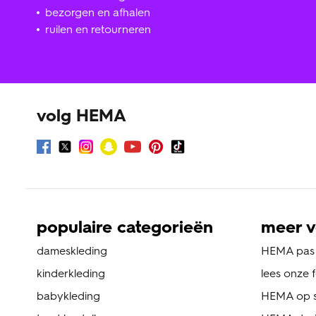
bezorgen en afhalen
ruilen en retourneren
volg HEMA
populaire categorieën
meer v
dameskleding
HEMA pas
kinderkleding
lees onze 
babykleding
HEMA op s