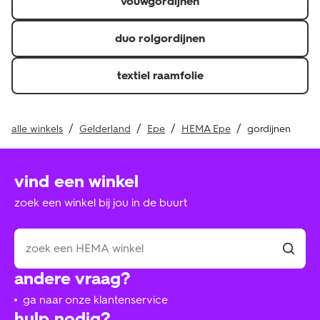
vouwgordijnen
duo rolgordijnen
textiel raamfolie
alle winkels
Gelderland
Epe
HEMA Epe
gordijnen
vind een winkel
zoek een winkel bij jou in de buurt
andere vraag?
ga naar onze klantenservice
hulp nodig?