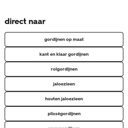
gemaakt product en is daarom een uitzondering op het
Naast de wettelijke garantie waar je als consument altijd
wettelijke herroepingsrecht, je kunt je dus niet zomaar
recht op hebt, geven we een aanvullende garantie.
bedenken. Heb je een klacht over de raamdecoratie?
direct naar
Hierdoor heb je 5 jaar garantie op materiaal- en
Neem dan contact op de met de klantenservice via 020
fabricagefouten en 6 maanden op confectie
3114 150 of via raamdecoratie@hema.nl. Je kunt natuurlijk
(confectioneren is het op maat maken van gordijnen).
ook langsgaan bij de HEMA-winkel waar je jouw
gordijnen op maat
raamdecoratie hebt gekocht.
kant en klaar gordijnen
rolgordijnen
jaloezieen
houten jaloezieen
plisségordijnen