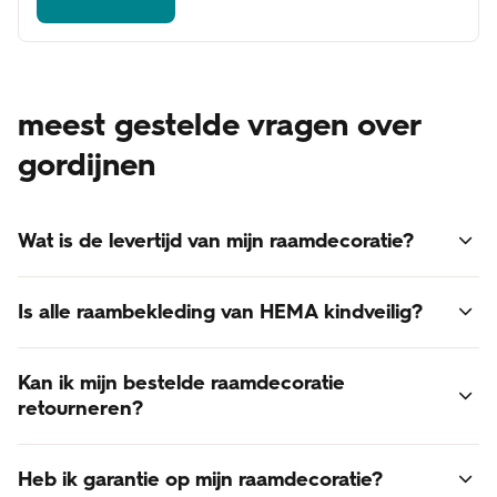
meest gestelde vragen over
gordijnen
Wat is de levertijd van mijn raamdecoratie?
Voor alle raamdecoratie geldt een levertijd van 3 - 6
Is alle raambekleding van HEMA kindveilig?
weken.
Online besteld? Dan bezorgen we je raamdecoratie thuis.
Ja, alle raambekleding van HEMA voldoet aan de laatst
De verzendkosten zijn gratis!
Kan ik mijn bestelde raamdecoratie
gestelde normen voor kindveiligheid.
retourneren?
Retourneren van op maat gemaakte raamdecoratie is
Heb ik garantie op mijn raamdecoratie?
helaas niet mogelijk. Raamdecoratie is een op maat