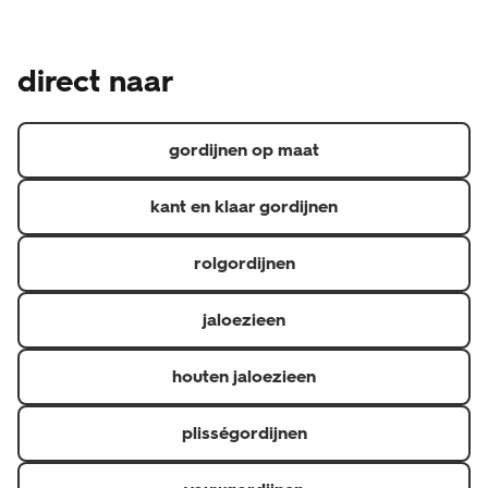
gemaakt product en is daarom een uitzondering op het
Naast de wettelijke garantie waar je als consument altijd
wettelijke herroepingsrecht, je kunt je dus niet zomaar
recht op hebt, geven we een aanvullende garantie.
bedenken. Heb je een klacht over de raamdecoratie?
direct naar
Hierdoor heb je 5 jaar garantie op materiaal- en
Neem dan contact op de met de klantenservice via 020
fabricagefouten en 6 maanden op confectie
3114 150 of via raamdecoratie@hema.nl. Je kunt natuurlijk
(confectioneren is het op maat maken van gordijnen).
ook langsgaan bij de HEMA-winkel waar je jouw
gordijnen op maat
raamdecoratie hebt gekocht.
kant en klaar gordijnen
rolgordijnen
jaloezieen
houten jaloezieen
plisségordijnen