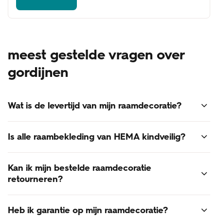
meest gestelde vragen over
gordijnen
Wat is de levertijd van mijn raamdecoratie?
Voor alle raamdecoratie geldt een levertijd van 3 - 6
Is alle raambekleding van HEMA kindveilig?
weken.
Online besteld? Dan bezorgen we je raamdecoratie thuis.
Ja, alle raambekleding van HEMA voldoet aan de laatst
De verzendkosten zijn gratis!
Kan ik mijn bestelde raamdecoratie
gestelde normen voor kindveiligheid.
retourneren?
Retourneren van op maat gemaakte raamdecoratie is
Heb ik garantie op mijn raamdecoratie?
helaas niet mogelijk. Raamdecoratie is een op maat