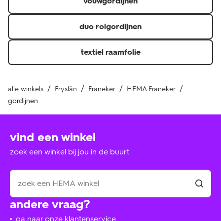
vouwgordijnen
duo rolgordijnen
textiel raamfolie
alle winkels
Fryslân
Franeker
HEMA Franeker
gordijnen
vind een winkel
zoek een winkel bij jou in de buurt
andere vraag?
ga naar onze klantenservice