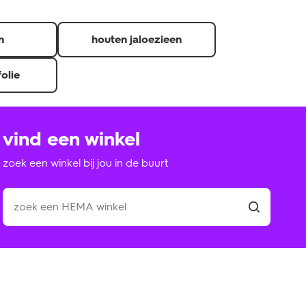
n
houten jaloezieen
folie
vind een winkel
zoek een winkel bij jou in de buurt