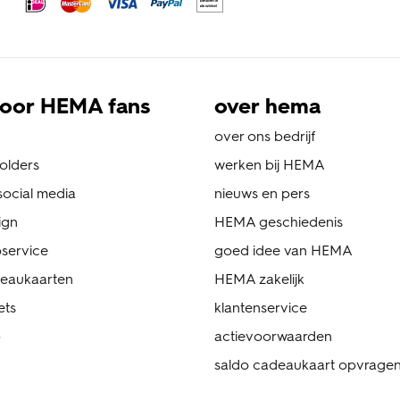
oor HEMA fans
over hema
over ons bedrijf
folders
werken bij HEMA
ocial media
nieuws en pers
ign
HEMA geschiedenis
service
goed idee van HEMA
eaukaarten
HEMA zakelijk
ets
klantenservice
p
actievoorwaarden
saldo cadeaukaart opvrage