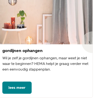
gordijnen ophangen
go
Wil je zelf je gordijnen ophangen, maar weet je niet
Wi
waar te beginnen? HEMA helpt je graag verder met
st
een eenvoudig stappenplan.
be
vo
lees meer