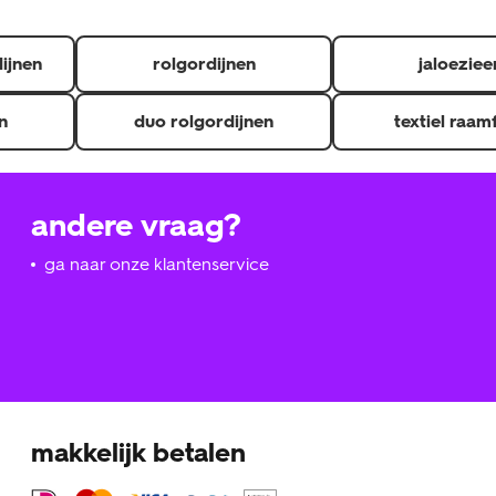
dijnen
rolgordijnen
jaloeziee
n
duo rolgordijnen
textiel raam
andere vraag?
ga naar onze klantenservice
makkelijk betalen