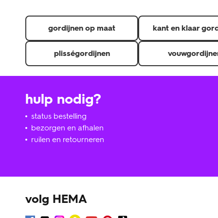
gordijnen op maat
kant en klaar gor
plisségordijnen
vouwgordijne
hulp nodig?
status bestelling
bezorgen en afhalen
ruilen en retourneren
volg HEMA