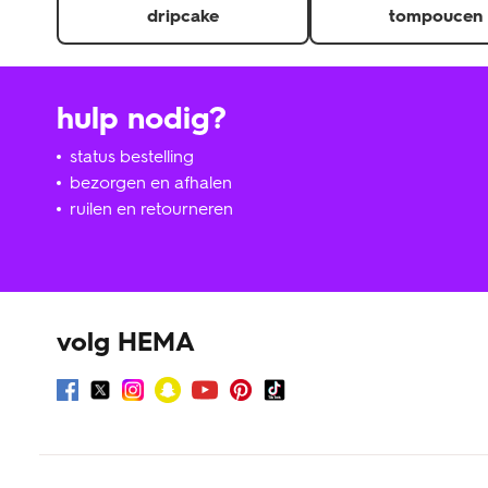
dripcake
tompoucen
hulp nodig?
status bestelling
bezorgen en afhalen
ruilen en retourneren
volg HEMA