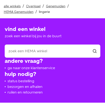
alle winkels
Overijssel
Genemuiden
HEMA Genemuiden
lingerie
vind een winkel
zoek een winkel bij jou in de buurt
andere vraag?
ga naar onze klantenservice
hulp nodig?
status bestelling
bezorgen en afhalen
ruilen en retourneren