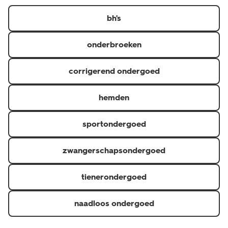
https://www.hema.nl/inspiratie/dames/bh-maatwijzer
er in diverse kleuren, designs en verschillende maten.
bh's
onderbroeken
corrigerend ondergoed
hemden
sportondergoed
zwangerschapsondergoed
tienerondergoed
naadloos ondergoed