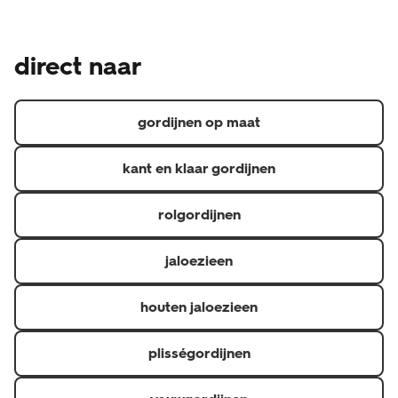
gemaakt product en is daarom een uitzondering op het
Naast de wettelijke garantie waar je als consument altijd
wettelijke herroepingsrecht, je kunt je dus niet zomaar
recht op hebt, geven we een aanvullende garantie.
bedenken. Heb je een klacht over de raamdecoratie?
direct naar
Hierdoor heb je 5 jaar garantie op materiaal- en
Neem dan contact op de met de klantenservice via 020
fabricagefouten en 6 maanden op confectie
3114 150 of via raamdecoratie@hema.nl. Je kunt natuurlijk
(confectioneren is het op maat maken van gordijnen).
ook langsgaan bij de HEMA-winkel waar je jouw
gordijnen op maat
raamdecoratie hebt gekocht.
kant en klaar gordijnen
rolgordijnen
jaloezieen
houten jaloezieen
plisségordijnen