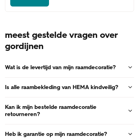
meest gestelde vragen over
gordijnen
Wat is de levertijd van mijn raamdecoratie?
Voor alle raamdecoratie geldt een levertijd van 3 - 6
Is alle raambekleding van HEMA kindveilig?
weken.
Online besteld? Dan bezorgen we je raamdecoratie thuis.
Ja, alle raambekleding van HEMA voldoet aan de laatst
De verzendkosten zijn gratis!
Kan ik mijn bestelde raamdecoratie
gestelde normen voor kindveiligheid.
retourneren?
Retourneren van op maat gemaakte raamdecoratie is
Heb ik garantie op mijn raamdecoratie?
helaas niet mogelijk. Raamdecoratie is een op maat