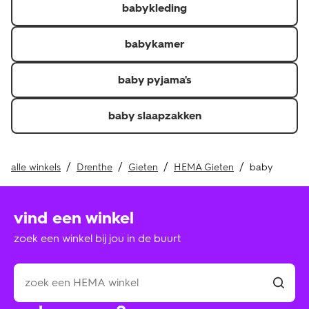
babykleding
Je kunt de factuur, pakbon of QR-code voor een
thuislevering en kassabon of QR-code voor in de winkel
afgehaalde of gekochte producten laten zien.\r
babykamer
Je hebt het artikel minder dan 30 dagen geleden
ontvangen.\r
baby pyjama's
Retourneer je de hele bestelling? Dan krijg je je
verzendkosten of verwerkingskosten ook terug als je
baby slaapzakken
deze hebt betaald.
alle winkels
Drenthe
Gieten
HEMA Gieten
baby
vind een winkel
zoek een winkel bij jou in de buurt