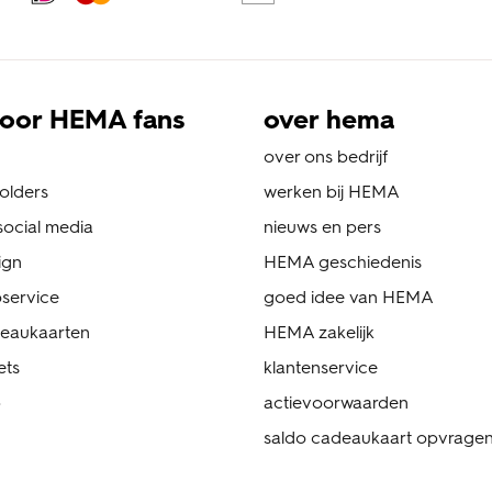
oor HEMA fans
over hema
over ons bedrijf
folders
werken bij HEMA
ocial media
nieuws en pers
ign
HEMA geschiedenis
service
goed idee van HEMA
eaukaarten
HEMA zakelijk
ets
klantenservice
p
actievoorwaarden
saldo cadeaukaart opvrage