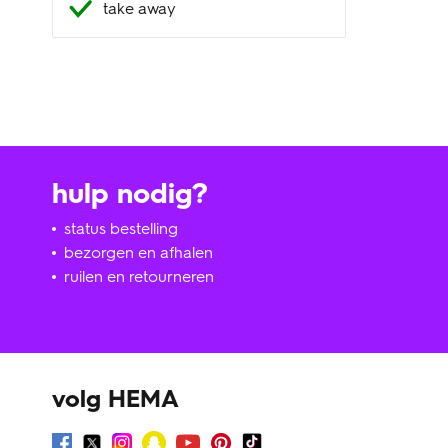
take away
hulp nodig?
status bestelling
bezorgen en afhalen
ruilen en retourneren
volg HEMA