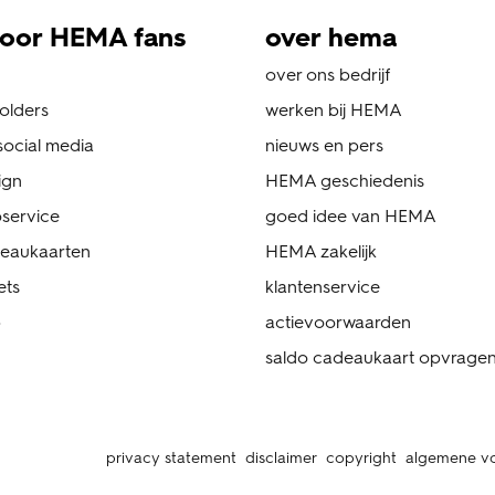
oor HEMA fans
over hema
over ons bedrijf
folders
werken bij HEMA
ocial media
nieuws en pers
ign
HEMA geschiedenis
service
goed idee van HEMA
eaukaarten
HEMA zakelijk
ets
klantenservice
p
actievoorwaarden
saldo cadeaukaart opvrage
privacy statement
disclaimer
copyright
algemene v