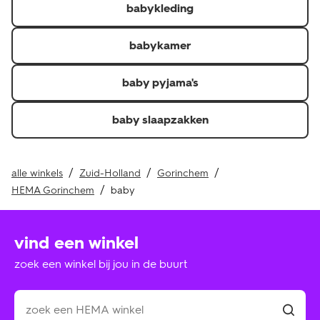
babykleding
Je kunt de factuur, pakbon of QR-code voor een
thuislevering en kassabon of QR-code voor in de winkel
afgehaalde of gekochte producten laten zien.\r
babykamer
Je hebt het artikel minder dan 30 dagen geleden
ontvangen.\r
baby pyjama's
Retourneer je de hele bestelling? Dan krijg je je
verzendkosten of verwerkingskosten ook terug als je
baby slaapzakken
deze hebt betaald.
alle winkels
Zuid-Holland
Gorinchem
HEMA Gorinchem
baby
vind een winkel
zoek een winkel bij jou in de buurt