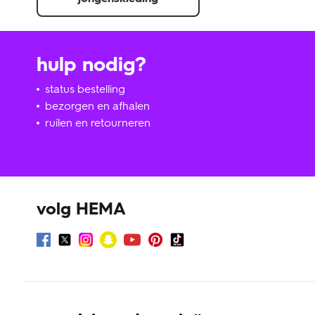
hulp nodig?
status bestelling
bezorgen en afhalen
ruilen en retourneren
volg HEMA