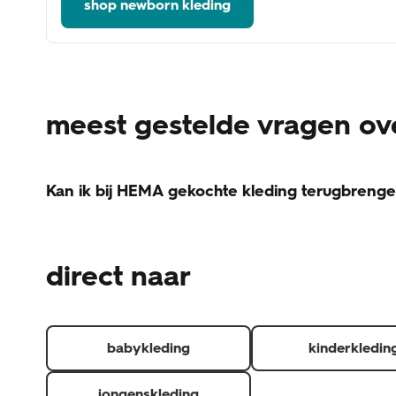
shop newborn kleding
meest gestelde vragen ov
Kan ik bij HEMA gekochte kleding terugbreng
Voor het retourneren van kleding gelden een paar voo
Het artikel is onbeschadigd. (is het artikel beschadigd,
direct naar
Het product zit in de originele verpakking en het label/ka
Je kunt de factuur, pakbon of QR-code voor een thuis
Je hebt het artikel minder dan 30 dagen geleden ontva
Retourneer je de hele bestelling? Dan krijg je je verze
babykleding
kinderkledin
jongenskleding