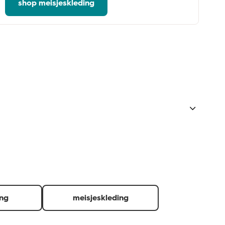
shop meisjeskleding
 of gekochte producten laten zien.
d.
ing
meisjeskleding