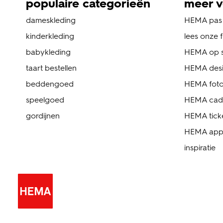
populaire categorieën
meer v
dameskleding
HEMA pas
kinderkleding
lees onze 
babykleding
HEMA op s
taart bestellen
HEMA des
beddengoed
HEMA foto
speelgoed
HEMA cad
gordijnen
HEMA tick
HEMA ap
inspiratie