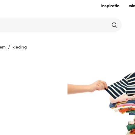
inspiratie
wi
hem
kleding