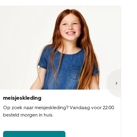
meisjeskleding
jo
Op zoek naar meisjeskleding? Vandaag voor 22:00
Op
besteld morgen in huis.
22