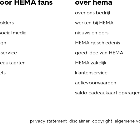
oor HEMA fans
over hema
over ons bedrijf
folders
werken bij HEMA
ocial media
nieuws en pers
ign
HEMA geschiedenis
service
goed idee van HEMA
eaukaarten
HEMA zakelijk
ets
klantenservice
p
actievoorwaarden
saldo cadeaukaart opvrage
privacy statement
disclaimer
copyright
algemene v