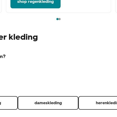
shop regenkleding
er kleding
en?
rwaarden:
 dan kunnen wij hier kosten voor in rekening brengen)
artje zit er nog aan. (indien redelijkerwijs mogelijk)
levering en kassabon of QR-code voor in de winkel afgehaalde
ngen.
ndkosten of verwerkingskosten ook terug als je deze hebt betaal
g
dameskleding
herenkled