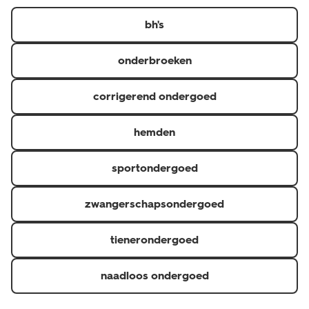
https://www.hema.nl/inspiratie/dames/bh-maatwijzer
er in diverse kleuren, designs en verschillende maten.
bh's
onderbroeken
corrigerend ondergoed
hemden
sportondergoed
zwangerschapsondergoed
tienerondergoed
naadloos ondergoed