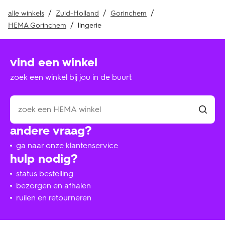
alle winkels
Zuid-Holland
Gorinchem
HEMA Gorinchem
lingerie
vind een winkel
zoek een winkel bij jou in de buurt
andere vraag?
ga naar onze klantenservice
hulp nodig?
status bestelling
bezorgen en afhalen
ruilen en retourneren