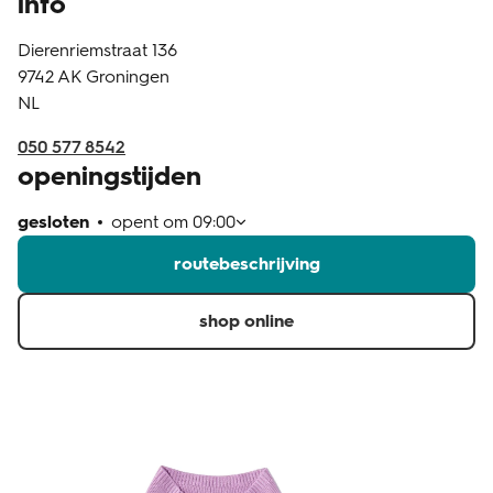
info
klantenservice
Dierenriemstraat 136
9742 AK
Groningen
NL
050 577 8542
openingstijden
gesloten
opent om
09:00
routebeschrijving
shop online