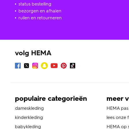
status bestelling
bezorgen en afhalen
ruilen en retourneren
volg HEMA
populaire categorieën
meer v
dameskleding
HEMA pas
kinderkleding
lees onze 
babykleding
HEMA op s