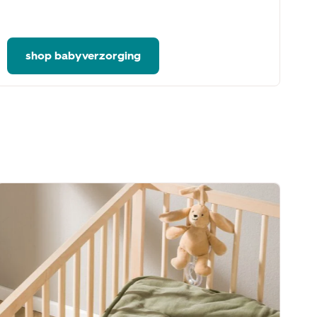
kn
he
shop babyverzorging