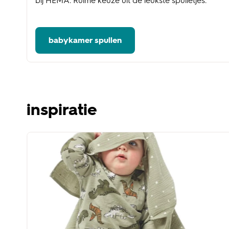
bij HEMA. Ruime keuze uit de leukste spulletjes.
babykamer spullen
inspiratie