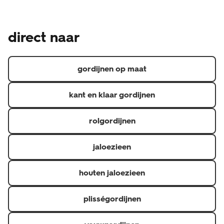
gemaakt product en is daarom een uitzondering op het
Naast de wettelijke garantie waar je als consument altijd
wettelijke herroepingsrecht, je kunt je dus niet zomaar
recht op hebt, geven we een aanvullende garantie.
bedenken. Heb je een klacht over de raamdecoratie?
direct naar
Hierdoor heb je 5 jaar garantie op materiaal- en
Neem dan contact op de met de klantenservice via 020
fabricagefouten en 6 maanden op confectie
3114 150 of via raamdecoratie@hema.nl. Je kunt natuurlijk
(confectioneren is het op maat maken van gordijnen).
ook langsgaan bij de HEMA-winkel waar je jouw
gordijnen op maat
raamdecoratie hebt gekocht.
kant en klaar gordijnen
rolgordijnen
jaloezieen
houten jaloezieen
plisségordijnen