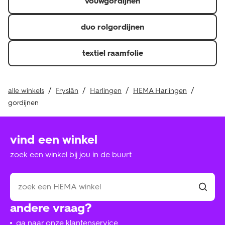
vouwgordijnen
duo rolgordijnen
textiel raamfolie
alle winkels
Fryslân
Harlingen
HEMA Harlingen
gordijnen
vind een winkel
zoek een winkel bij jou in de buurt
andere vraag?
ga naar onze klantenservice