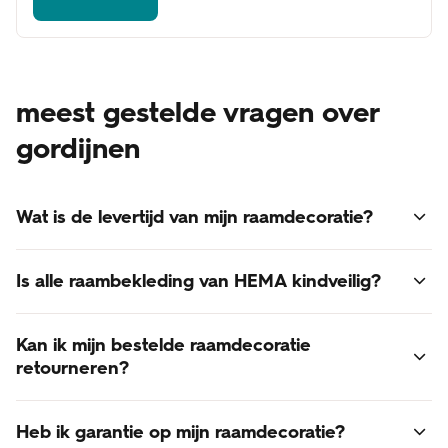
meest gestelde vragen over
gordijnen
Wat is de levertijd van mijn raamdecoratie?
Voor alle raamdecoratie geldt een levertijd van 3 - 6
Is alle raambekleding van HEMA kindveilig?
weken.
Online besteld? Dan bezorgen we je raamdecoratie thuis.
Ja, alle raambekleding van HEMA voldoet aan de laatst
De verzendkosten zijn gratis!
Kan ik mijn bestelde raamdecoratie
gestelde normen voor kindveiligheid.
retourneren?
Retourneren van op maat gemaakte raamdecoratie is
Heb ik garantie op mijn raamdecoratie?
helaas niet mogelijk. Raamdecoratie is een op maat