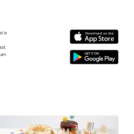
d is
ast.
aan