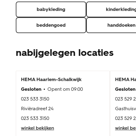
babykleding
kinderkledin
beddengoed
handdoeken
nabijgelegen locaties
HEMA
Haarlem-Schalkwijk
HEMA
Ha
Gesloten
Opent om
09:00
Gesloten
023 533 3150
023 529 
Rivièradreef 24
Gasthuisv
023 533 3150
023 529 
winkel bekijken
winkel be