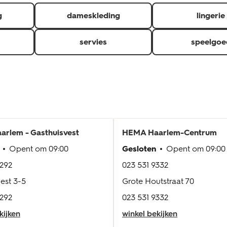
g
dameskleding
lingerie
servies
speelgoe
arlem - Gasthuisvest
HEMA
Haarlem-Centrum
Opent om
09:00
Gesloten
Opent om
09:00
2292
023 531 9332
est 3-5
Grote Houtstraat 70
2292
023 531 9332
kijken
winkel bekijken