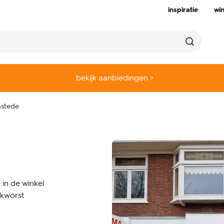
inspiratie
wi
bekijk aanbiedingen >
stede
 in de winkel
kworst