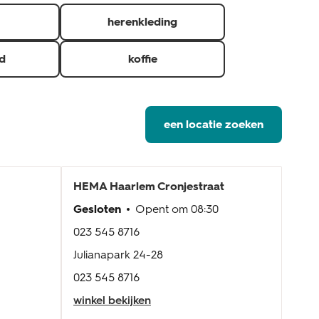
herenkleding
d
koffie
een locatie zoeken
HEMA
Haarlem Cronjestraat
HE
Gesloten
Opent om
08:30
Gesl
023 545 8716
023 
Julianapark 24-28
Aalb
023 545 8716
023 
winkel bekijken
wink