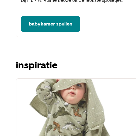
bij HEMA. Ruime keuze uit de leukste spulletjes.
babykamer spullen
inspiratie