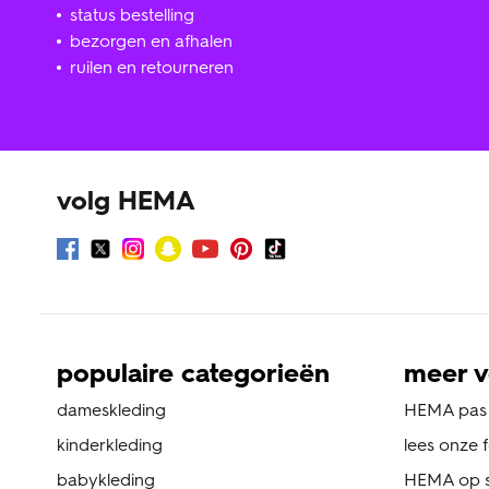
status bestelling
bezorgen en afhalen
ruilen en retourneren
volg HEMA
populaire categorieën
meer v
dameskleding
HEMA pas
kinderkleding
lees onze 
babykleding
HEMA op s