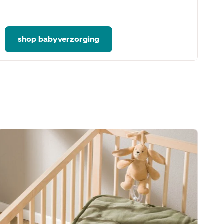
kn
he
shop babyverzorging