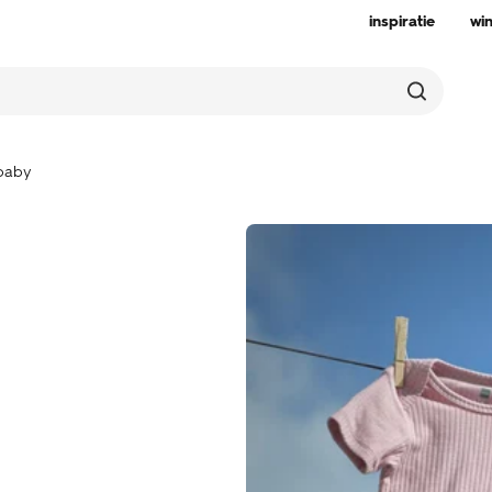
inspiratie
wi
baby