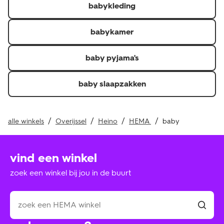
babykleding
Je kunt de factuur, pakbon of QR-code voor een
thuislevering en kassabon of QR-code voor in de winkel
afgehaalde of gekochte producten laten zien.\r
babykamer
Je hebt het artikel minder dan 30 dagen geleden
ontvangen.\r
baby pyjama's
Retourneer je de hele bestelling? Dan krijg je je
verzendkosten of verwerkingskosten ook terug als je
baby slaapzakken
deze hebt betaald.
alle winkels
Overijssel
Heino
HEMA
baby
vind een winkel
zoek een winkel bij jou in de buurt