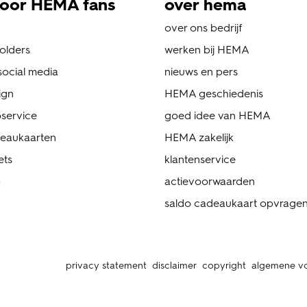
oor HEMA fans
over hema
over ons bedrijf
folders
werken bij HEMA
ocial media
nieuws en pers
ign
HEMA geschiedenis
service
goed idee van HEMA
eaukaarten
HEMA zakelijk
ets
klantenservice
p
actievoorwaarden
saldo cadeaukaart opvrage
privacy statement
disclaimer
copyright
algemene v