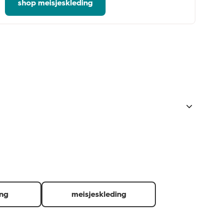
shop meisjeskleding
 of gekochte producten laten zien.
d.
ing
meisjeskleding