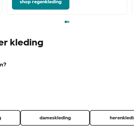
shop regenkleding
er kleding
en?
rwaarden:
 dan kunnen wij hier kosten voor in rekening brengen)
artje zit er nog aan. (indien redelijkerwijs mogelijk)
levering en kassabon of QR-code voor in de winkel afgehaalde
ngen.
ndkosten of verwerkingskosten ook terug als je deze hebt betaal
g
dameskleding
herenkled