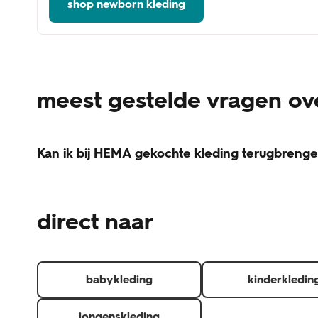
shop newborn kleding
meest gestelde vragen ov
Kan ik bij HEMA gekochte kleding terugbreng
Voor het retourneren van kleding gelden een paar voo
Het artikel is onbeschadigd. (is het artikel beschadigd,
direct naar
Het product zit in de originele verpakking en het label/ka
Je kunt de factuur, pakbon of QR-code voor een thuis
Je hebt het artikel minder dan 30 dagen geleden ontva
Retourneer je de hele bestelling? Dan krijg je je verze
babykleding
kinderkledin
jongenskleding