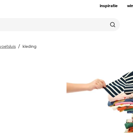
inspiratie
wi
oetsluis
kleding