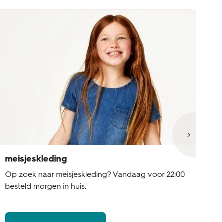
meisjeskleding
jo
Op zoek naar meisjeskleding? Vandaag voor 22:00
Op
besteld morgen in huis.
22