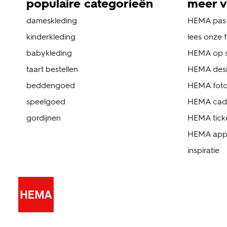
populaire categorieën
meer v
dameskleding
HEMA pas
kinderkleding
lees onze 
babykleding
HEMA op s
taart bestellen
HEMA des
beddengoed
HEMA foto
speelgoed
HEMA cad
gordijnen
HEMA tick
HEMA ap
inspiratie