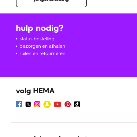
hulp nodig?
status bestelling
bezorgen en afhalen
ruilen en retourneren
volg HEMA