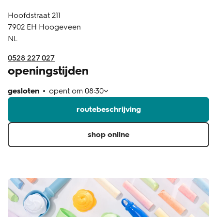
Hoofdstraat 211
klantenservice
7902 EH
Hoogeveen
NL
0528 227 027
openingstijden
gesloten
opent om
08:30
routebeschrijving
shop online