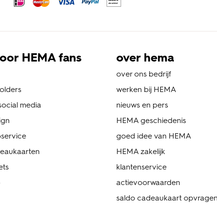
oor HEMA fans
over hema
over ons bedrijf
folders
werken bij HEMA
ocial media
nieuws en pers
ign
HEMA geschiedenis
service
goed idee van HEMA
eaukaarten
HEMA zakelijk
ets
klantenservice
p
actievoorwaarden
saldo cadeaukaart opvrage