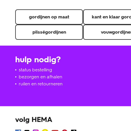
gordijnen op maat
kant en klaar gor
plisségordijnen
vouwgordijne
hulp nodig?
status bestelling
bezorgen en afhalen
ruilen en retourneren
volg HEMA