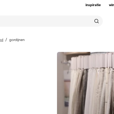
inspiratie
wi
nd
gordijnen