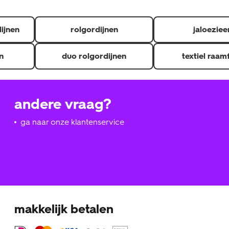
dijnen
rolgordijnen
jaloeziee
n
duo rolgordijnen
textiel raam
andere vraag?
ga naar onze klantenservice
makkelijk betalen