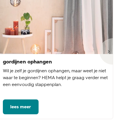
gordijnen ophangen
go
Wil je zelf je gordijnen ophangen, maar weet je niet
Wi
waar te beginnen? HEMA helpt je graag verder met
st
een eenvoudig stappenplan.
be
vo
lees meer