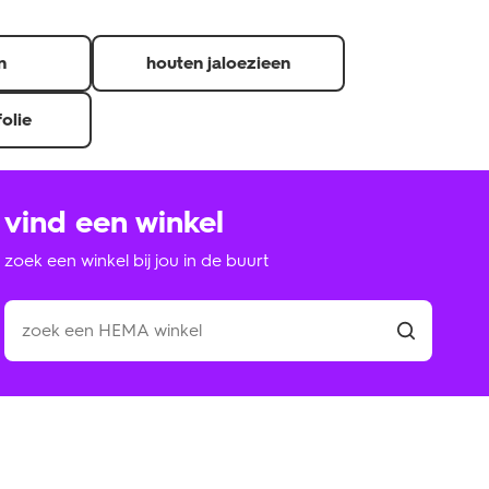
n
houten jaloezieen
folie
vind een winkel
zoek een winkel bij jou in de buurt