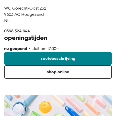
WC Gorecht-Oost 232
klantenservice
9603 AC
Hoogezand
NL
0598 324 944
openingstijden
nu geopend
sluit om
17:00
routebeschrijving
shop online