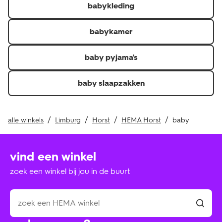
babykleding
Je kunt de factuur, pakbon of QR-code voor een
thuislevering en kassabon of QR-code voor in de winkel
afgehaalde of gekochte producten laten zien.\r
babykamer
Je hebt het artikel minder dan 30 dagen geleden
ontvangen.\r
baby pyjama's
Retourneer je de hele bestelling? Dan krijg je je
verzendkosten of verwerkingskosten ook terug als je
baby slaapzakken
deze hebt betaald.
alle winkels
Limburg
Horst
HEMA Horst
baby
vind een winkel
zoek een winkel bij jou in de buurt