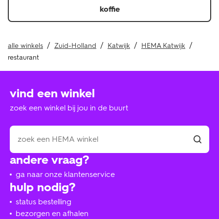
koffie
alle winkels
Zuid-Holland
Katwijk
HEMA Katwijk
restaurant
vind een winkel
zoek een winkel bij jou in de buurt
andere vraag?
ga naar onze klantenservice
hulp nodig?
status bestelling
bezorgen en afhalen