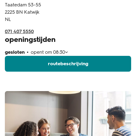
Taatedam 53-55
klantenservice
2225 BN
Katwijk
NL
071 407 5550
openingstijden
gesloten
opent om
08:30
routebeschrijving