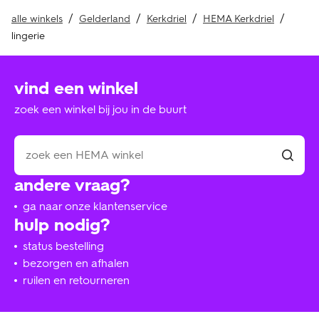
alle winkels
Gelderland
Kerkdriel
HEMA Kerkdriel
lingerie
vind een winkel
zoek een winkel bij jou in de buurt
andere vraag?
ga naar onze klantenservice
hulp nodig?
status bestelling
bezorgen en afhalen
ruilen en retourneren