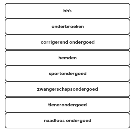
https://www.hema.nl/inspiratie/dames/bh-maatwijzer
er in diverse kleuren, designs en verschillende maten.
bh's
onderbroeken
corrigerend ondergoed
hemden
sportondergoed
zwangerschapsondergoed
tienerondergoed
naadloos ondergoed