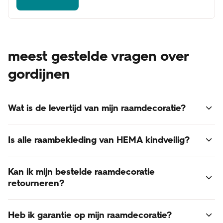
meest gestelde vragen over
gordijnen
Wat is de levertijd van mijn raamdecoratie?
Voor alle raamdecoratie geldt een levertijd van 3 - 6
Is alle raambekleding van HEMA kindveilig?
weken.
Online besteld? Dan bezorgen we je raamdecoratie thuis.
Ja, alle raambekleding van HEMA voldoet aan de laatst
De verzendkosten zijn gratis!
Kan ik mijn bestelde raamdecoratie
gestelde normen voor kindveiligheid.
retourneren?
Retourneren van op maat gemaakte raamdecoratie is
Heb ik garantie op mijn raamdecoratie?
helaas niet mogelijk. Raamdecoratie is een op maat