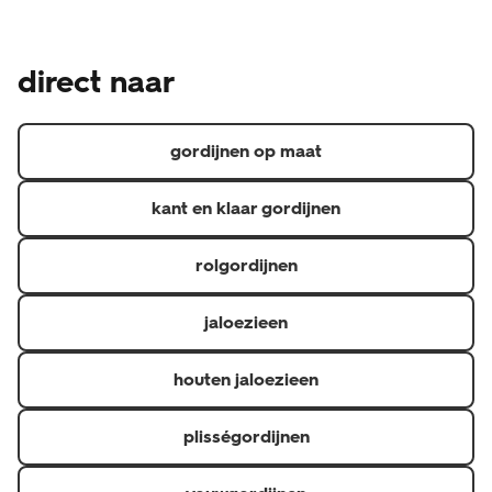
gemaakt product en is daarom een uitzondering op het
Naast de wettelijke garantie waar je als consument altijd
wettelijke herroepingsrecht, je kunt je dus niet zomaar
recht op hebt, geven we een aanvullende garantie.
bedenken. Heb je een klacht over de raamdecoratie?
direct naar
Hierdoor heb je 5 jaar garantie op materiaal- en
Neem dan contact op de met de klantenservice via 020
fabricagefouten en 6 maanden op confectie
3114 150 of via raamdecoratie@hema.nl. Je kunt natuurlijk
(confectioneren is het op maat maken van gordijnen).
ook langsgaan bij de HEMA-winkel waar je jouw
gordijnen op maat
raamdecoratie hebt gekocht.
kant en klaar gordijnen
rolgordijnen
jaloezieen
houten jaloezieen
plisségordijnen