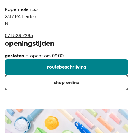
Kopermolen 35
klantenservice
2317 PA
Leiden
NL
071 528 2285
openingstijden
gesloten
opent om
09:00
routebeschrijving
shop online