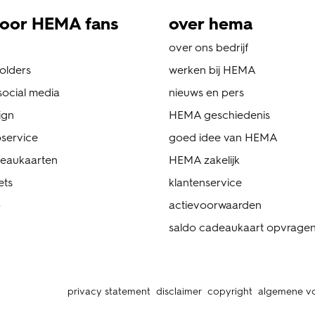
oor HEMA fans
over hema
over ons bedrijf
folders
werken bij HEMA
ocial media
nieuws en pers
ign
HEMA geschiedenis
service
goed idee van HEMA
eaukaarten
HEMA zakelijk
ets
klantenservice
p
actievoorwaarden
saldo cadeaukaart opvrage
privacy statement
disclaimer
copyright
algemene v