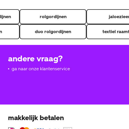
dijnen
rolgordijnen
jaloeziee
n
duo rolgordijnen
textiel raam
andere vraag?
ga naar onze klantenservice
makkelijk betalen