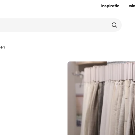
inspiratie
wi
nen