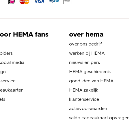
oor HEMA fans
over hema
over ons bedrijf
folders
werken bij HEMA
ocial media
nieuws en pers
ign
HEMA geschiedenis
service
goed idee van HEMA
eaukaarten
HEMA zakelijk
ets
klantenservice
p
actievoorwaarden
saldo cadeaukaart opvrage