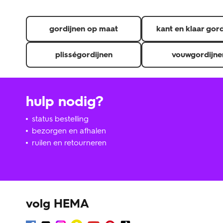
gordijnen op maat
kant en klaar gor
plisségordijnen
vouwgordijne
hulp nodig?
status bestelling
bezorgen en afhalen
ruilen en retourneren
volg HEMA