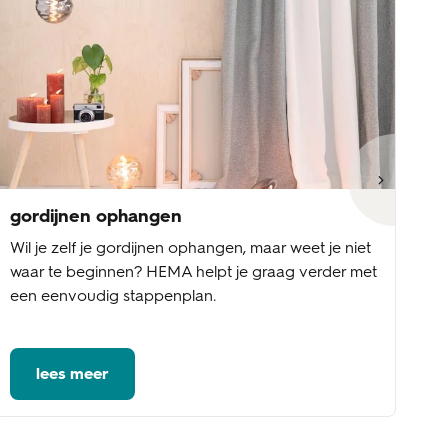
gordijnen ophangen
go
Wil je zelf je gordijnen ophangen, maar weet je niet
Wi
waar te beginnen? HEMA helpt je graag verder met
st
een eenvoudig stappenplan.
be
vo
lees meer