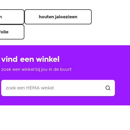
n
houten jaloezieen
folie
vind een winkel
zoek een winkel bij jou in de buurt