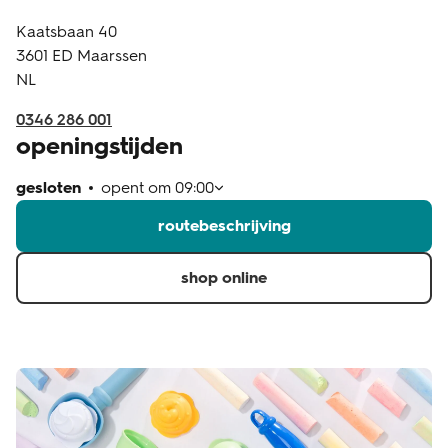
Kaatsbaan 40
klantenservice
3601 ED
Maarssen
NL
0346 286 001
openingstijden
gesloten
opent om
09:00
routebeschrijving
shop online