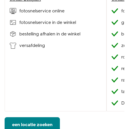
fotosnelservice online
fot
fotosnelservice in de winkel
geb
bestelling afhalen in de winkel
best
versafdeling
zel
roo
res
raa
tak
DHL
een locatie zoeken