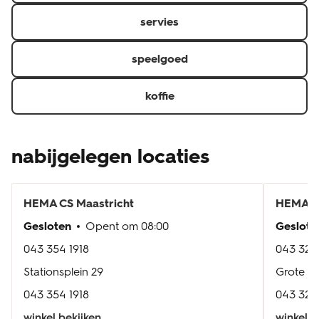
servies
speelgoed
koffie
nabijgelegen locaties
HEMA
CS Maastricht
HEMA
M
Gesloten
Opent om
08:00
Geslote
043 354 1918
043 321 
Stationsplein 29
Grote St
043 354 1918
043 321 
winkel bekijken
winkel b