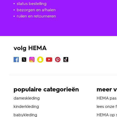
status bestelling
bezorgen en afhalen
ruilen en retourneren
volg HEMA
populaire categorieën
meer v
dameskleding
HEMA pas
kinderkleding
lees onze 
babykleding
HEMA op s