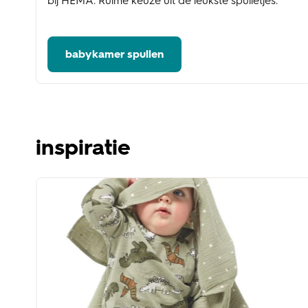
bij HEMA. Ruime keuze uit de leukste spulletjes.
babykamer spullen
inspiratie