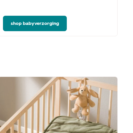
kn
he
shop babyverzorging