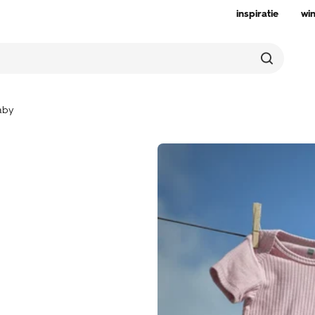
inspiratie
wi
aby