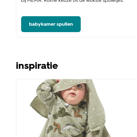
bij HEMA. Ruime keuze uit de leukste spulletjes.
babykamer spullen
inspiratie