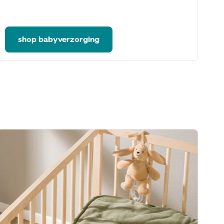
kn
he
shop babyverzorging