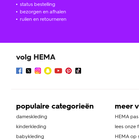
status bestelling
bezorgen en afhalen
ruilen en retourneren
volg HEMA
populaire categorieën
meer v
dameskleding
HEMA pas
kinderkleding
lees onze 
babykleding
HEMA op s