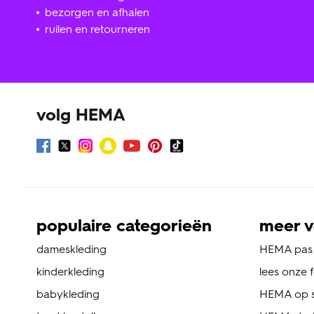
bezorgen en afhalen
ruilen en retourneren
volg HEMA
populaire categorieën
meer v
dameskleding
HEMA pas
kinderkleding
lees onze 
babykleding
HEMA op s