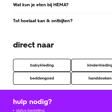
Wat kun je eten bij HEMA?
In de HEMA-restaurants kun je terecht voor ontbijt, lu
Tot hoelaat kan ik ontbijten?
om uitgebreid te eten? Haal dan wat af bij onze HEMA 
In het HEMA-restaurant kan je ontbijten tussen 9u-10u.
direct naar
babykleding
kinderkledin
beddengoed
handdoeken
hulp nodig?
status bestelling