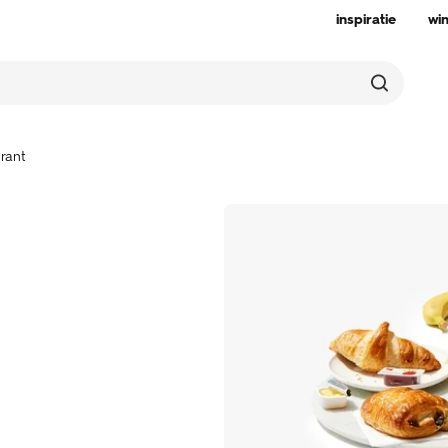
inspiratie
wi
urant