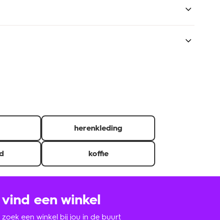
iedt HEMA ook diverse warme maaltijden aan. Geen tijd
herenkleding
d
koffie
vind een winkel
zoek een winkel bij jou in de buurt