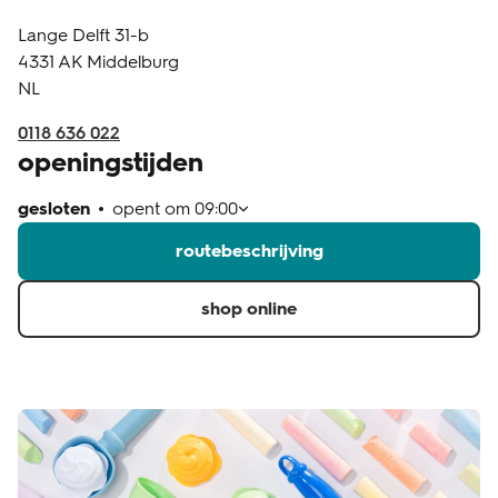
Lange Delft 31-b
klantenservice
4331 AK
Middelburg
NL
0118 636 022
openingstijden
gesloten
opent om
09:00
routebeschrijving
shop online