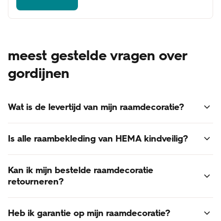
meest gestelde vragen over
gordijnen
Wat is de levertijd van mijn raamdecoratie?
Voor alle raamdecoratie geldt een levertijd van 3 - 6
Is alle raambekleding van HEMA kindveilig?
weken.
Online besteld? Dan bezorgen we je raamdecoratie thuis.
Ja, alle raambekleding van HEMA voldoet aan de laatst
De verzendkosten zijn gratis!
Kan ik mijn bestelde raamdecoratie
gestelde normen voor kindveiligheid.
retourneren?
Retourneren van op maat gemaakte raamdecoratie is
Heb ik garantie op mijn raamdecoratie?
helaas niet mogelijk. Raamdecoratie is een op maat