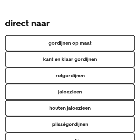
gemaakt product en is daarom een uitzondering op het
Naast de wettelijke garantie waar je als consument altijd
wettelijke herroepingsrecht, je kunt je dus niet zomaar
recht op hebt, geven we een aanvullende garantie.
bedenken. Heb je een klacht over de raamdecoratie?
direct naar
Hierdoor heb je 5 jaar garantie op materiaal- en
Neem dan contact op de met de klantenservice via 020
fabricagefouten en 6 maanden op confectie
3114 150 of via raamdecoratie@hema.nl. Je kunt natuurlijk
(confectioneren is het op maat maken van gordijnen).
ook langsgaan bij de HEMA-winkel waar je jouw
gordijnen op maat
raamdecoratie hebt gekocht.
kant en klaar gordijnen
rolgordijnen
jaloezieen
houten jaloezieen
plisségordijnen