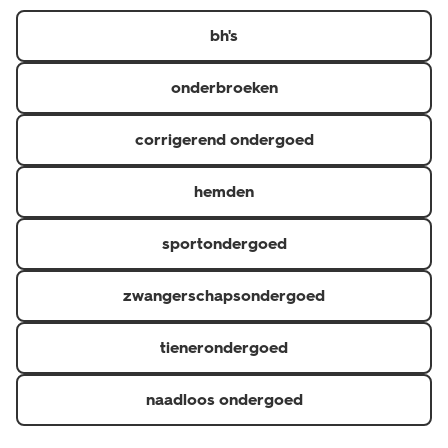
https://www.hema.nl/inspiratie/dames/bh-maatwijzer
er in diverse kleuren, designs en verschillende maten.
bh's
onderbroeken
corrigerend ondergoed
hemden
sportondergoed
zwangerschapsondergoed
tienerondergoed
naadloos ondergoed