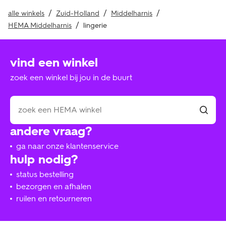
alle winkels
Zuid-Holland
Middelharnis
HEMA Middelharnis
lingerie
vind een winkel
zoek een winkel bij jou in de buurt
andere vraag?
ga naar onze klantenservice
hulp nodig?
status bestelling
bezorgen en afhalen
ruilen en retourneren